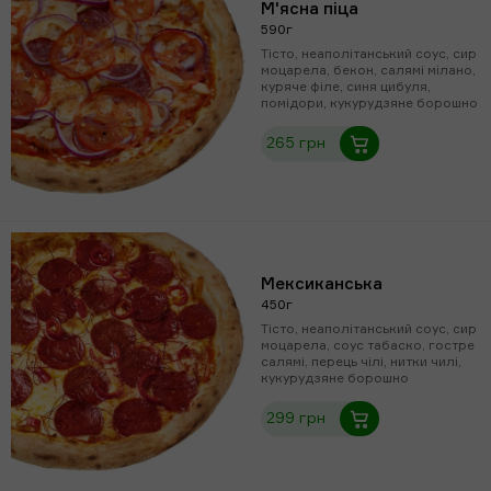
М'ясна піца
590г
Тісто, неаполітанський соус, сир
моцарела, бекон, салямі мілано,
куряче філе, синя цибуля,
помідори, кукурудзяне борошно
265 грн
Мексиканська
450г
Тісто, неаполітанський соус, сир
моцарела, соус табаско, гостре
салямі, перець чілі, нитки чилі,
кукурудзяне борошно
299 грн