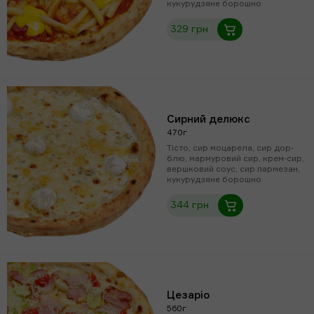
кукурудзяне борошно
329 грн
Сирний делюкс
470г
Тісто, сир моцарела, сир дор-
блю, мармуровий сир, крем-сир,
вершковий соус, сир пармезан,
кукурудзяне борошно
344 грн
Цезаріо
560г