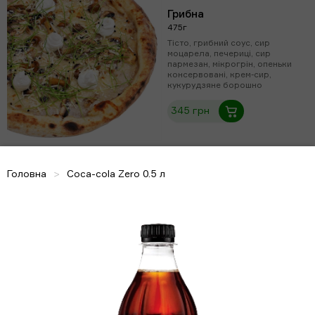
Грибна
475г
Тісто, грибний соус, сир
моцарела, печериці, сир
пармезан, мікрогрін, опеньки
консервовані, крем-сир,
кукурудзяне борошно
345 грн
Головна
Coca-cola Zero 0.5 л
Мілано
530г
Тісто, неаполітанський соус, сир
моцарела, шинка, салямі мілано,
перець болгарський, печериці,
сир дор-блю, кукурудзяне
борошно
298 грн