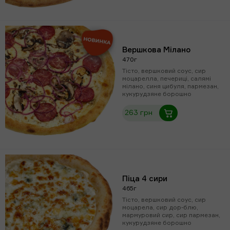
Вершкова Мілано
470г
Тісто, вершковий соус, сир
моцарелла, печериці, салямі
мілано, синя цибуля, пармезан,
кукурудзяне борошно
263 грн
Піца 4 сири
465г
Тісто, вершковий соус, сир
моцарела, сир дор-блю,
мармуровий сир, сир пармезан,
кукурудзяне борошно