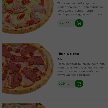
Тісто, вершковий соус, сир
моцарела, бекон, сир пармезан,
соус цезар, курка, черрі,
айсберг, кукурудзяне борошно
367 грн
Піца 4 мяса
535г
Тісто, неаполітанський соус, сир
моцарела, бекон, шинка, салямі
мілано, мисливські ковбаски,
кукурудзяне борошно
329 грн