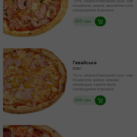
Тісто, неаполітанський соус, сир
моцарела, шинка, ароматна олія,
кукурудзяне борошно
295 грн
Гавайська
520г
Тісто, неаполітанський соус, сир
моцарела, шинка, ананас,
кукурудза, куряче філе,
кукурудзяне борошно
299 грн