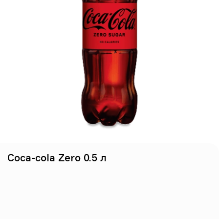
Ніжна з креветками
495г
Тісто, вершковий соус, сир
моцарела, креветки, мікрогрін,
боби едамаме, лимонний сік,
крем-сир, кукурудзяне борошно
399 грн
Coca-cola Zero 0.5 л
Пепероні
455г
Тісто, неаполітанський соус, сир
моцарела, салямі чорізо,
кукурудзяне борошно
269 грн