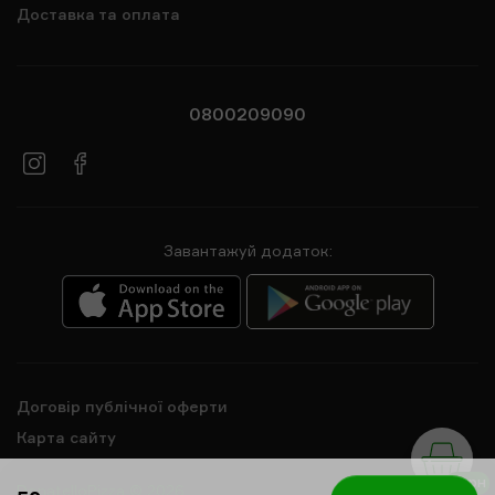
Доставка та оплата
0800209090
Завантажуй додаток:
Договір публічної оферти
Карта сайту
0 грн
DonatelloPizza © 2026