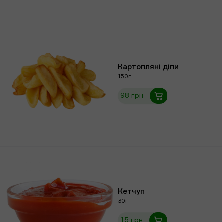
Картопляні діпи
150г
98 грн
Кетчуп
30г
15 грн