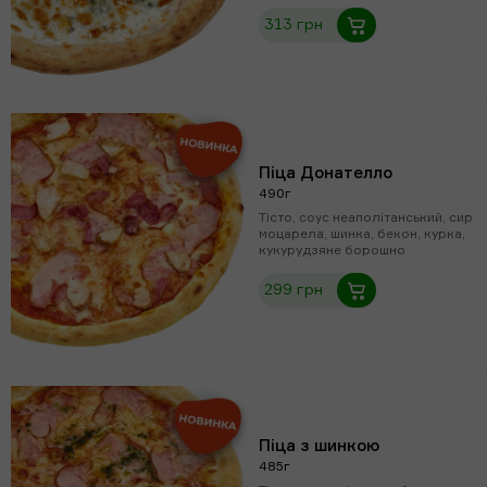
313 грн
Піца Донателло
490г
Тісто, соус неаполітанський, сир
моцарела, шинка, бекон, курка,
кукурудзяне борошно
299 грн
Піца з шинкою
485г