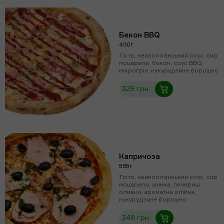
Бекон BBQ
460г
Тісто, неаполітанський соус, сир
моцарела, бекон, соус BBQ,
мікрогрін, кукурудзяне борошно
329 грн
Капричоза
565г
Тісто, неаполітанський соус, сир
моцарела, шинка, печериці,
оливки, ароматна олійка,
кукурудзяне борошно
349 грн