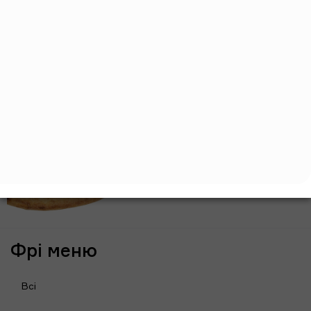
Модена
520г
Тісто, вершковий соус, сир
моцарела, шинка, салямі мілано,
куряче філе, кукурудзяне
борошно
299 грн
Фрі меню
Всі