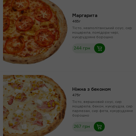
Маргарита
465г
Тісто, неаполітанський соус, сир
моцарела, помідори чері,
кукурудзяне борошно
244 грн
Ніжна з беконом
475г
Тісто, вершковий соус, сир
моцарела, бекон, кукурудза, сир
пармезан, сир фета, кукурудзяне
борошно
267 грн