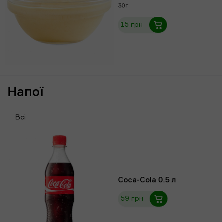
30г
15 грн
Напої
Всі
Coca-Cola 0.5 л
59 грн