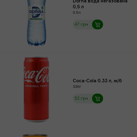
Dorna вода негазована
0,5 л
0.5л
47 грн
Coca-Cola 0.33 л, ж/б
330г
52 грн