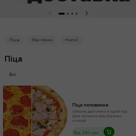
Піца
Фрі меню
Напої
Піца
Всі
Піца половинки
Обирай два смаки в одній піці.
Ціна залежить від обраних
позицій
Від 250 грн