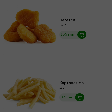
Нагетси
130г
135 грн
Картопля фрі
150г
92 грн