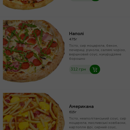
Наполі
475г
Тісто, сир моцарела, бекон,
печериці, рукола, салямі чорізо,
вершковий соус, кукурудзяне
борошно
312 грн
Американа
615г
Тісто, неаполітанський соус, сир
моцарела, мисливські ковбаски,
картопля фрі, сирний соус,