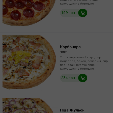
кукурудзяне борошно
199 грн
Карбонара
485г
Тісто, вершковий соус, сир
моцарела, бекон, печериці, сир
пармезан, куряче яйце,
кукурудзяне борошно
234 грн
Піца Жульєн