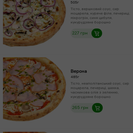
505г
Тісто, вершковий соус, сир
моцарела, куряче філе, печериці,
мікрогрін, синя цибуля,
кукурудзяне борошно
227 грн
Верона
485г
Тісто, неаполітанський соус, сир
моцарела, печериці, шинка,
часникова олія з зеленню,
кукурудзяне борошно
265 грн