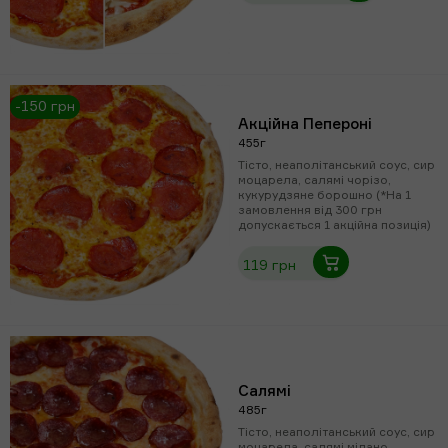
-150 грн
Акційна Пепероні
455г
Тісто, неаполітанський соус, сир
моцарела, салямі чорізо,
кукурудзяне борошно (*На 1
замовлення від 300 грн
допускається 1 акційна позиція)
119 грн
Салямі
485г
Тісто, неаполітанський соус, сир
моцарела, салямі мілано,